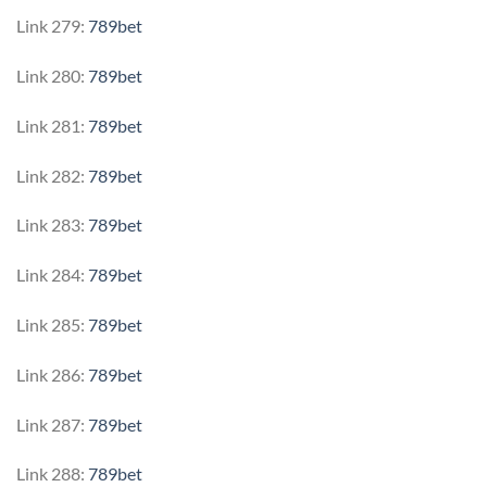
Link 279:
789bet
Link 280:
789bet
Link 281:
789bet
Link 282:
789bet
Link 283:
789bet
Link 284:
789bet
Link 285:
789bet
Link 286:
789bet
Link 287:
789bet
Link 288:
789bet