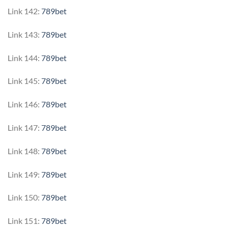
Link 142:
789bet
Link 143:
789bet
Link 144:
789bet
Link 145:
789bet
Link 146:
789bet
Link 147:
789bet
Link 148:
789bet
Link 149:
789bet
Link 150:
789bet
Link 151:
789bet