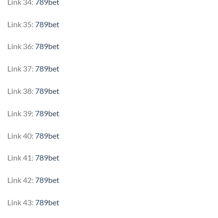
Link 34:
789bet
Link 35:
789bet
Link 36:
789bet
Link 37:
789bet
Link 38:
789bet
Link 39:
789bet
Link 40:
789bet
Link 41:
789bet
Link 42:
789bet
Link 43:
789bet