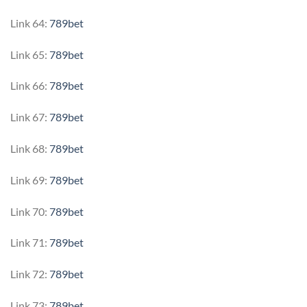
Link 64:
789bet
Link 65:
789bet
Link 66:
789bet
Link 67:
789bet
Link 68:
789bet
Link 69:
789bet
Link 70:
789bet
Link 71:
789bet
Link 72:
789bet
Link 73:
789bet