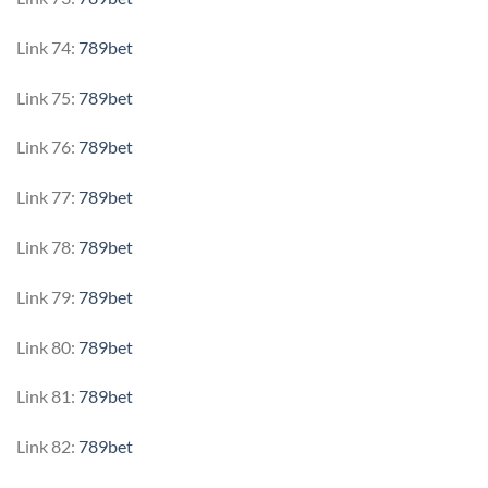
Link 74:
789bet
Link 75:
789bet
Link 76:
789bet
Link 77:
789bet
Link 78:
789bet
Link 79:
789bet
Link 80:
789bet
Link 81:
789bet
Link 82:
789bet