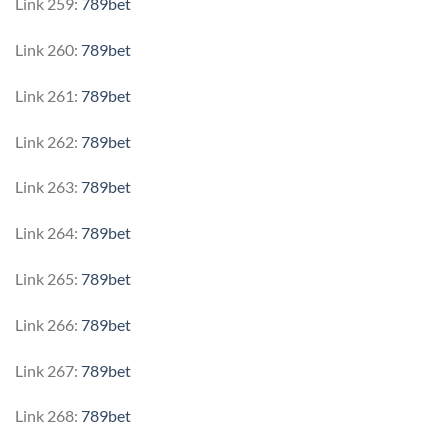
Link 259:
789bet
Link 260:
789bet
Link 261:
789bet
Link 262:
789bet
Link 263:
789bet
Link 264:
789bet
Link 265:
789bet
Link 266:
789bet
Link 267:
789bet
Link 268:
789bet