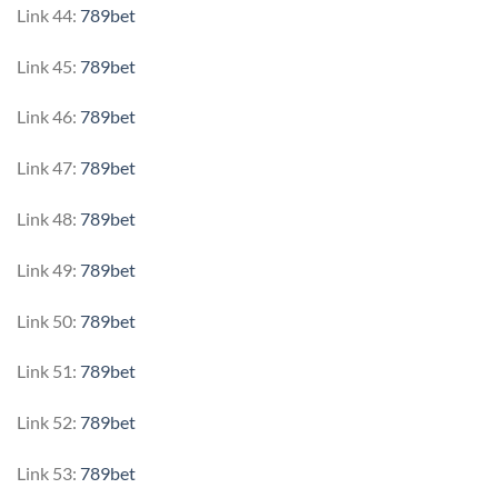
Link 44:
789bet
Link 45:
789bet
Link 46:
789bet
Link 47:
789bet
Link 48:
789bet
Link 49:
789bet
Link 50:
789bet
Link 51:
789bet
Link 52:
789bet
Link 53:
789bet