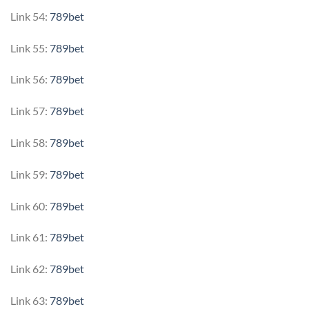
Link 54:
789bet
Link 55:
789bet
Link 56:
789bet
Link 57:
789bet
Link 58:
789bet
Link 59:
789bet
Link 60:
789bet
Link 61:
789bet
Link 62:
789bet
Link 63:
789bet