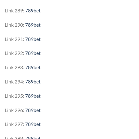
Link 289:
789bet
Link 290:
789bet
Link 291:
789bet
Link 292:
789bet
Link 293:
789bet
Link 294:
789bet
Link 295:
789bet
Link 296:
789bet
Link 297:
789bet
Link 298:
789bet