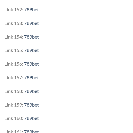
Link 152:
789bet
Link 153:
789bet
Link 154:
789bet
Link 155:
789bet
Link 156:
789bet
Link 157:
789bet
Link 158:
789bet
Link 159:
789bet
Link 160:
789bet
Link 161:
789bet