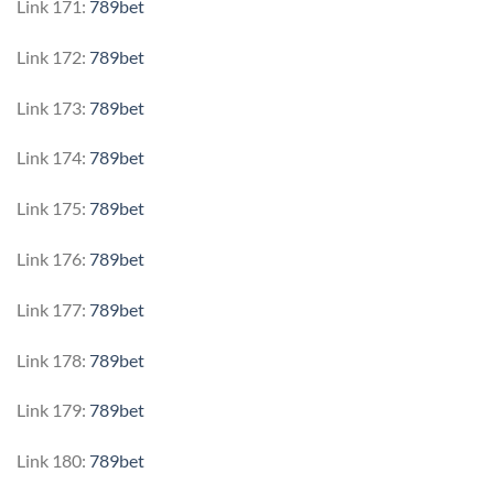
Link 171:
789bet
Link 172:
789bet
Link 173:
789bet
Link 174:
789bet
Link 175:
789bet
Link 176:
789bet
Link 177:
789bet
Link 178:
789bet
Link 179:
789bet
Link 180:
789bet