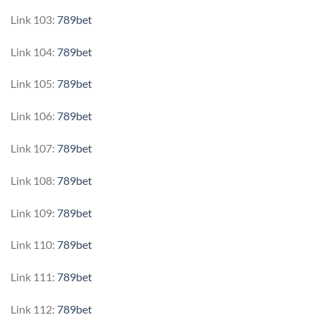
Link 103:
789bet
Link 104:
789bet
Link 105:
789bet
Link 106:
789bet
Link 107:
789bet
Link 108:
789bet
Link 109:
789bet
Link 110:
789bet
Link 111:
789bet
Link 112:
789bet