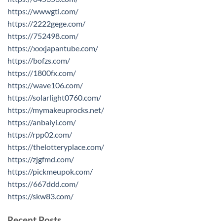
https://wwwgti.com/
https://2222gege.com/
https://752498.com/
https://xxxjapantube.com/
https://bofzs.com/
https://1800fx.com/
https://wave106.com/
https://solarlight0760.com/
https://mymakeuprocks.net/
https://anbaiyi.com/
https://rpp02.com/
https://thelotteryplace.com/
https://zjgfmd.com/
https://pickmeupok.com/
https://667ddd.com/
https://skw83.com/
Recent Posts