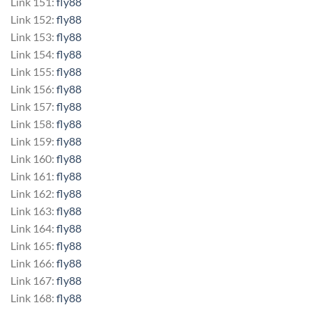
Link 151:
fly88
Link 152:
fly88
Link 153:
fly88
Link 154:
fly88
Link 155:
fly88
Link 156:
fly88
Link 157:
fly88
Link 158:
fly88
Link 159:
fly88
Link 160:
fly88
Link 161:
fly88
Link 162:
fly88
Link 163:
fly88
Link 164:
fly88
Link 165:
fly88
Link 166:
fly88
Link 167:
fly88
Link 168:
fly88