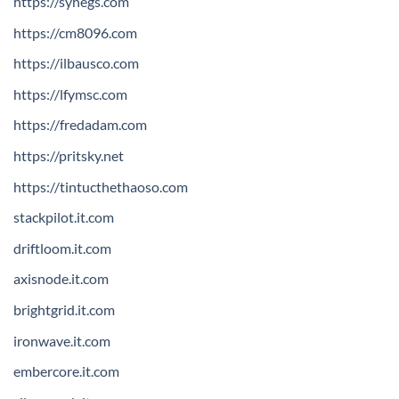
https://syhegs.com
https://cm8096.com
https://ilbausco.com
https://lfymsc.com
https://fredadam.com
https://pritsky.net
https://tintucthethaoso.com
stackpilot.it.com
driftloom.it.com
axisnode.it.com
brightgrid.it.com
ironwave.it.com
embercore.it.com