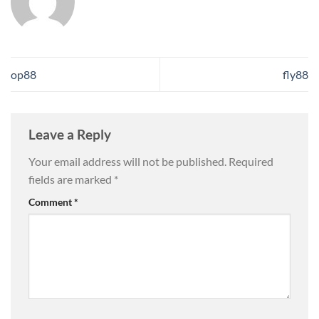
op88
fly88
Leave a Reply
Your email address will not be published.
Required
fields are marked
*
Comment
*