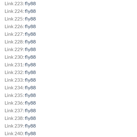
Link 223:
fly88
Link 224:
fly88
Link 225:
fly88
Link 226:
fly88
Link 227:
fly88
Link 228:
fly88
Link 229:
fly88
Link 230:
fly88
Link 231:
fly88
Link 232:
fly88
Link 233:
fly88
Link 234:
fly88
Link 235:
fly88
Link 236:
fly88
Link 237:
fly88
Link 238:
fly88
Link 239:
fly88
Link 240:
fly88