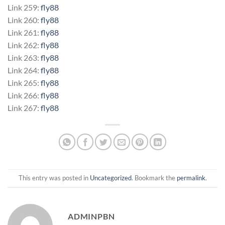
Link 259:
fly88
Link 260:
fly88
Link 261:
fly88
Link 262:
fly88
Link 263:
fly88
Link 264:
fly88
Link 265:
fly88
Link 266:
fly88
Link 267:
fly88
This entry was posted in
Uncategorized
. Bookmark the
permalink
.
ADMINPBN