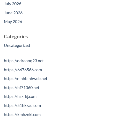
July 2026
June 2026
May 2026
Categories
Uncategorized
https://ddraooq23.net
https://6676566.com
https://ninhbinhweb.net
https://hf71360.net
https://hsxrkj.com
https://51hkzad.com
https://kmhznkj.com