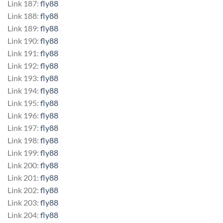
Link 187:
fly88
Link 188:
fly88
Link 189:
fly88
Link 190:
fly88
Link 191:
fly88
Link 192:
fly88
Link 193:
fly88
Link 194:
fly88
Link 195:
fly88
Link 196:
fly88
Link 197:
fly88
Link 198:
fly88
Link 199:
fly88
Link 200:
fly88
Link 201:
fly88
Link 202:
fly88
Link 203:
fly88
Link 204:
fly88