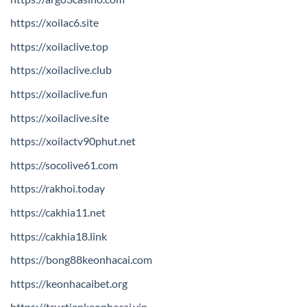
https://xoilac6.site
https://xoilaclive.top
https://xoilaclive.club
https://xoilaclive.fun
https://xoilaclive.site
https://xoilactv90phut.net
https://socolive61.com
https://rakhoi.today
https://cakhia11.net
https://cakhia18.link
https://bong88keonhacai.com
https://keonhacaibet.org
https://tructiepkeonhacai.vip