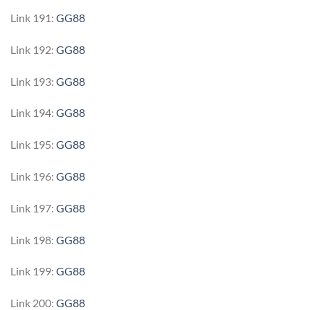
Link 191:
GG88
Link 192:
GG88
Link 193:
GG88
Link 194:
GG88
Link 195:
GG88
Link 196:
GG88
Link 197:
GG88
Link 198:
GG88
Link 199:
GG88
Link 200:
GG88