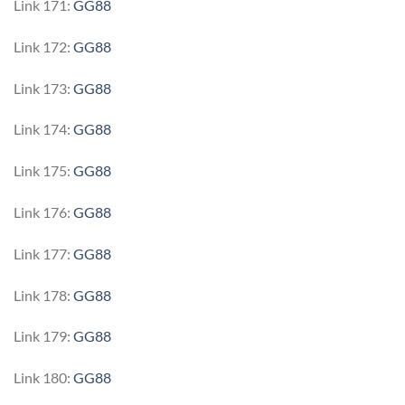
Link 171:
GG88
Link 172:
GG88
Link 173:
GG88
Link 174:
GG88
Link 175:
GG88
Link 176:
GG88
Link 177:
GG88
Link 178:
GG88
Link 179:
GG88
Link 180:
GG88