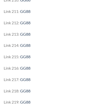
Link 211:
GG88
Link 212:
GG88
Link 213:
GG88
Link 214:
GG88
Link 215:
GG88
Link 216:
GG88
Link 217:
GG88
Link 218:
GG88
Link 219:
GG88