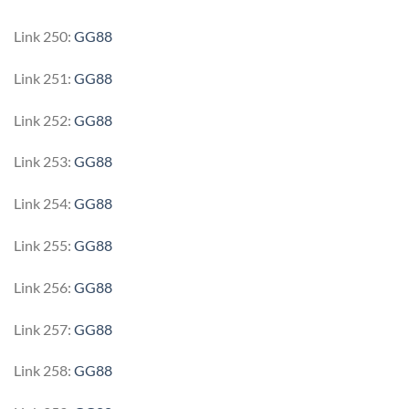
Link 250:
GG88
Link 251:
GG88
Link 252:
GG88
Link 253:
GG88
Link 254:
GG88
Link 255:
GG88
Link 256:
GG88
Link 257:
GG88
Link 258:
GG88