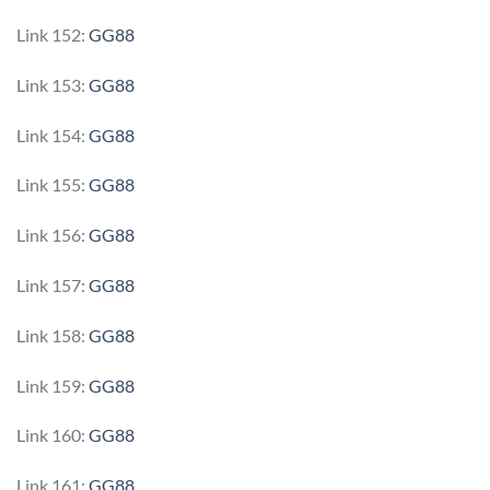
Link 152:
GG88
Link 153:
GG88
Link 154:
GG88
Link 155:
GG88
Link 156:
GG88
Link 157:
GG88
Link 158:
GG88
Link 159:
GG88
Link 160:
GG88
Link 161:
GG88