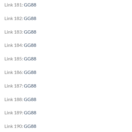
Link 181:
GG88
Link 182:
GG88
Link 183:
GG88
Link 184:
GG88
Link 185:
GG88
Link 186:
GG88
Link 187:
GG88
Link 188:
GG88
Link 189:
GG88
Link 190:
GG88