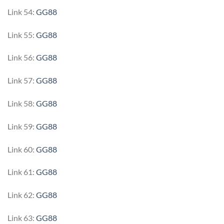
Link 54:
GG88
Link 55:
GG88
Link 56:
GG88
Link 57:
GG88
Link 58:
GG88
Link 59:
GG88
Link 60:
GG88
Link 61:
GG88
Link 62:
GG88
Link 63:
GG88