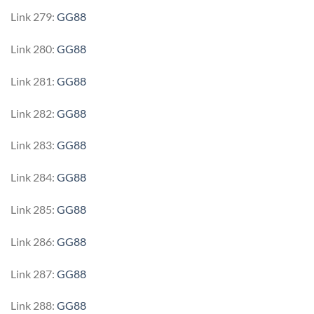
Link 279:
GG88
Link 280:
GG88
Link 281:
GG88
Link 282:
GG88
Link 283:
GG88
Link 284:
GG88
Link 285:
GG88
Link 286:
GG88
Link 287:
GG88
Link 288:
GG88