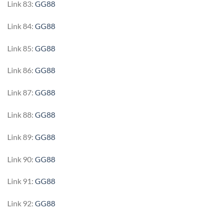
Link 83:
GG88
Link 84:
GG88
Link 85:
GG88
Link 86:
GG88
Link 87:
GG88
Link 88:
GG88
Link 89:
GG88
Link 90:
GG88
Link 91:
GG88
Link 92:
GG88