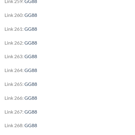
Link 259:
GG88
Link 260:
GG88
Link 261:
GG88
Link 262:
GG88
Link 263:
GG88
Link 264:
GG88
Link 265:
GG88
Link 266:
GG88
Link 267:
GG88
Link 268:
GG88