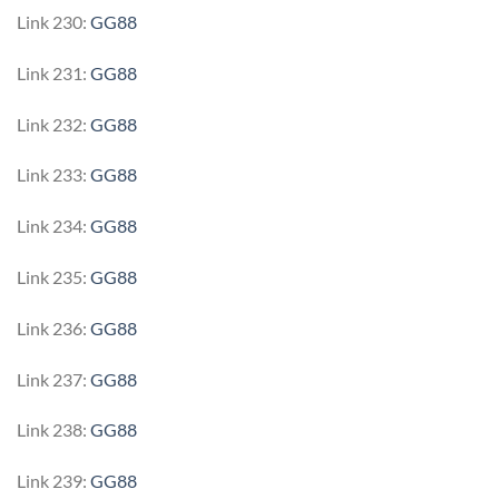
Link 230:
GG88
Link 231:
GG88
Link 232:
GG88
Link 233:
GG88
Link 234:
GG88
Link 235:
GG88
Link 236:
GG88
Link 237:
GG88
Link 238:
GG88
Link 239:
GG88