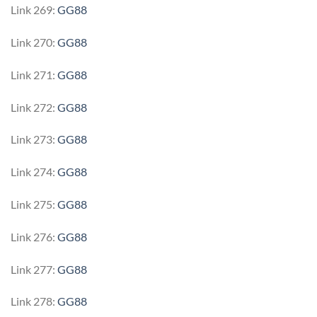
Link 269:
GG88
Link 270:
GG88
Link 271:
GG88
Link 272:
GG88
Link 273:
GG88
Link 274:
GG88
Link 275:
GG88
Link 276:
GG88
Link 277:
GG88
Link 278:
GG88