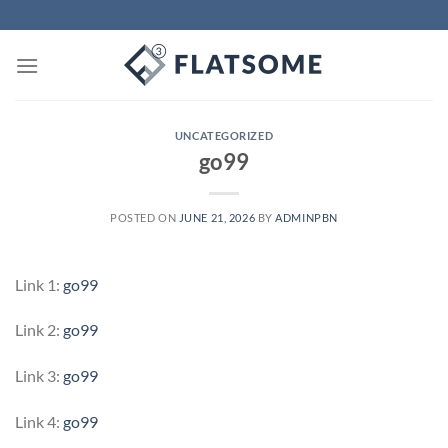
Skip
to
content
UNCATEGORIZED
go99
POSTED ON
JUNE 21, 2026
BY
ADMINPBN
Link 1:
go99
Link 2:
go99
Link 3:
go99
Link 4:
go99