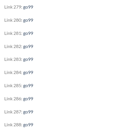
Link 279:
go99
Link 280:
go99
Link 281:
go99
Link 282:
go99
Link 283:
go99
Link 284:
go99
Link 285:
go99
Link 286:
go99
Link 287:
go99
Link 288:
go99