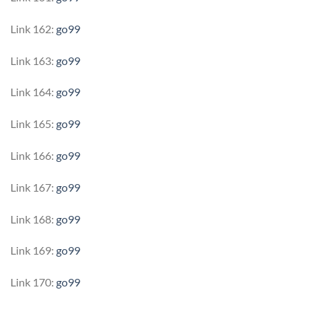
Link 162:
go99
Link 163:
go99
Link 164:
go99
Link 165:
go99
Link 166:
go99
Link 167:
go99
Link 168:
go99
Link 169:
go99
Link 170:
go99