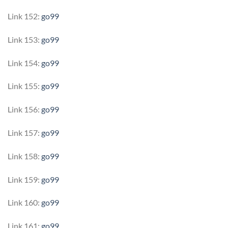
Link 152:
go99
Link 153:
go99
Link 154:
go99
Link 155:
go99
Link 156:
go99
Link 157:
go99
Link 158:
go99
Link 159:
go99
Link 160:
go99
Link 161:
go99