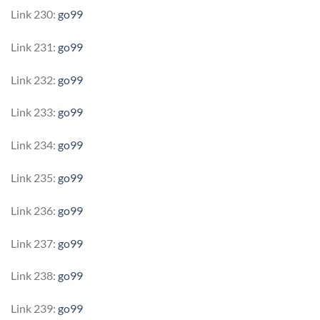
Link 230:
go99
Link 231:
go99
Link 232:
go99
Link 233:
go99
Link 234:
go99
Link 235:
go99
Link 236:
go99
Link 237:
go99
Link 238:
go99
Link 239:
go99