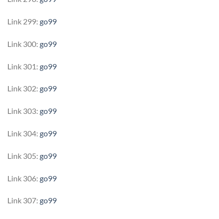
Link 299:
go99
Link 300:
go99
Link 301:
go99
Link 302:
go99
Link 303:
go99
Link 304:
go99
Link 305:
go99
Link 306:
go99
Link 307:
go99