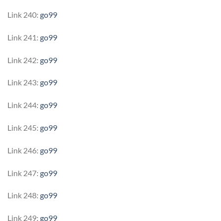
Link 240:
go99
Link 241:
go99
Link 242:
go99
Link 243:
go99
Link 244:
go99
Link 245:
go99
Link 246:
go99
Link 247:
go99
Link 248:
go99
Link 249:
go99