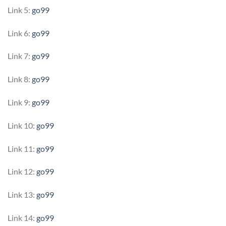
Link 5:
go99
Link 6:
go99
Link 7:
go99
Link 8:
go99
Link 9:
go99
Link 10:
go99
Link 11:
go99
Link 12:
go99
Link 13:
go99
Link 14:
go99