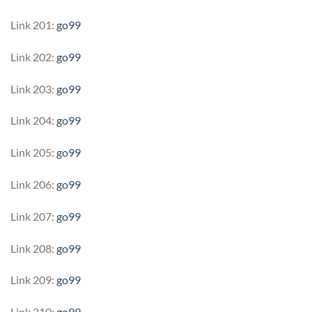
Link 201:
go99
Link 202:
go99
Link 203:
go99
Link 204:
go99
Link 205:
go99
Link 206:
go99
Link 207:
go99
Link 208:
go99
Link 209:
go99
Link 210:
go99