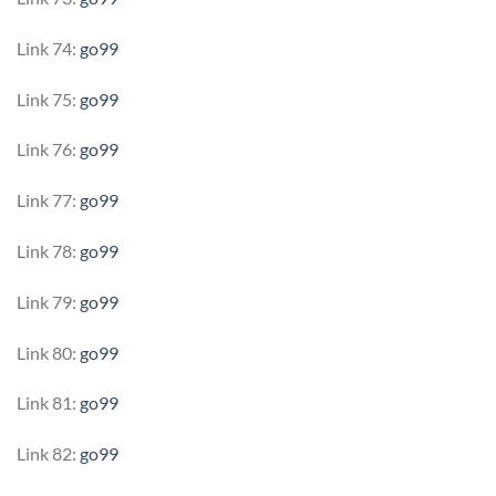
Link 74:
go99
Link 75:
go99
Link 76:
go99
Link 77:
go99
Link 78:
go99
Link 79:
go99
Link 80:
go99
Link 81:
go99
Link 82:
go99