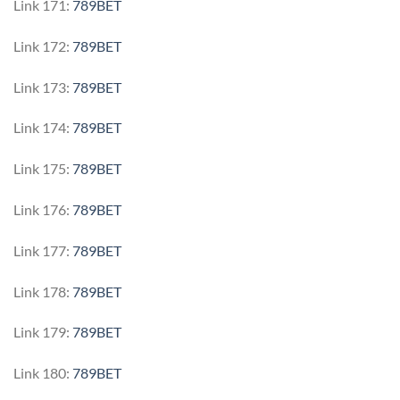
Link 171:
789BET
Link 172:
789BET
Link 173:
789BET
Link 174:
789BET
Link 175:
789BET
Link 176:
789BET
Link 177:
789BET
Link 178:
789BET
Link 179:
789BET
Link 180:
789BET