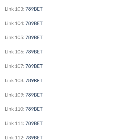
Link 103:
789BET
Link 104:
789BET
Link 105:
789BET
Link 106:
789BET
Link 107:
789BET
Link 108:
789BET
Link 109:
789BET
Link 110:
789BET
Link 111:
789BET
Link 112:
789BET