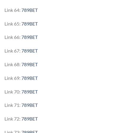
Link 64:
789BET
Link 65:
789BET
Link 66:
789BET
Link 67:
789BET
Link 68:
789BET
Link 69:
789BET
Link 70:
789BET
Link 71:
789BET
Link 72:
789BET
Link 73:
789BET