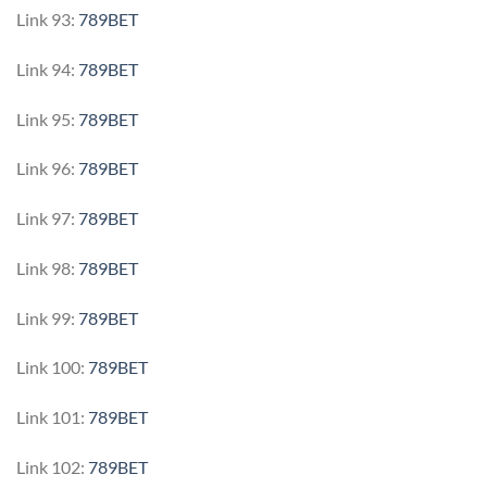
Link 93:
789BET
Link 94:
789BET
Link 95:
789BET
Link 96:
789BET
Link 97:
789BET
Link 98:
789BET
Link 99:
789BET
Link 100:
789BET
Link 101:
789BET
Link 102:
789BET