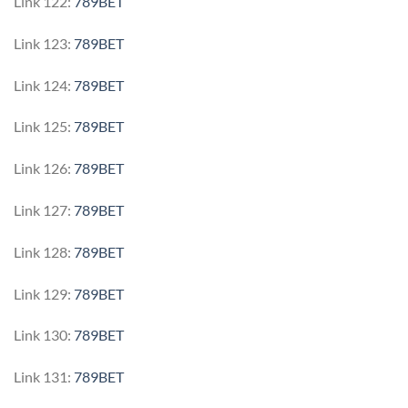
Link 122:
789BET
Link 123:
789BET
Link 124:
789BET
Link 125:
789BET
Link 126:
789BET
Link 127:
789BET
Link 128:
789BET
Link 129:
789BET
Link 130:
789BET
Link 131:
789BET