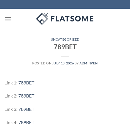
Skip
to
content
UNCATEGORIZED
789BET
POSTED ON
JULY 10, 2026
BY
ADMINPBN
Link 1:
789BET
Link 2:
789BET
Link 3:
789BET
Link 4:
789BET