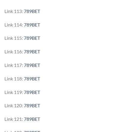
Link 113:
789BET
Link 114:
789BET
Link 115:
789BET
Link 116:
789BET
Link 117:
789BET
Link 118:
789BET
Link 119:
789BET
Link 120:
789BET
Link 121:
789BET