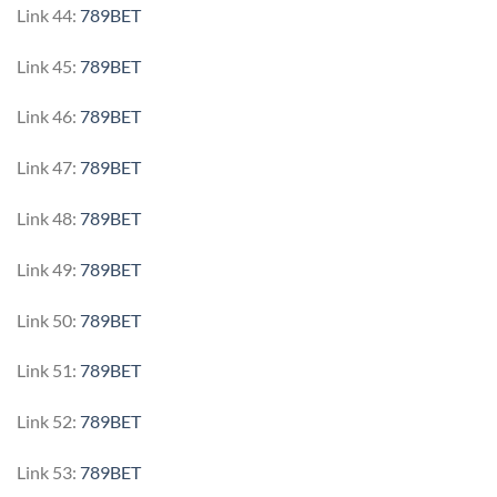
Link 44:
789BET
Link 45:
789BET
Link 46:
789BET
Link 47:
789BET
Link 48:
789BET
Link 49:
789BET
Link 50:
789BET
Link 51:
789BET
Link 52:
789BET
Link 53:
789BET