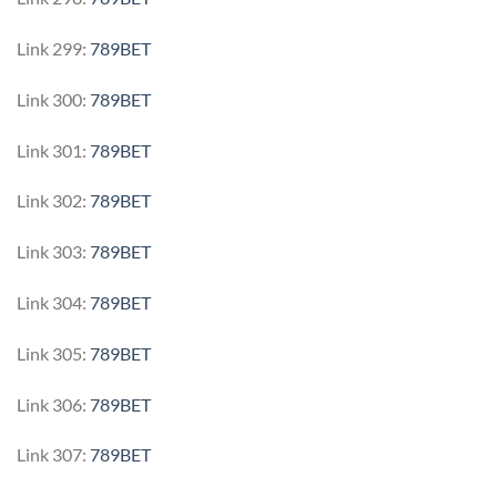
Link 299:
789BET
Link 300:
789BET
Link 301:
789BET
Link 302:
789BET
Link 303:
789BET
Link 304:
789BET
Link 305:
789BET
Link 306:
789BET
Link 307:
789BET