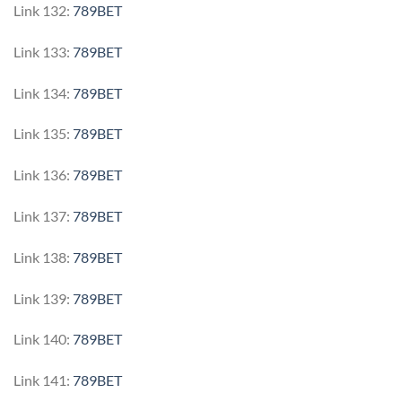
Link 132:
789BET
Link 133:
789BET
Link 134:
789BET
Link 135:
789BET
Link 136:
789BET
Link 137:
789BET
Link 138:
789BET
Link 139:
789BET
Link 140:
789BET
Link 141:
789BET