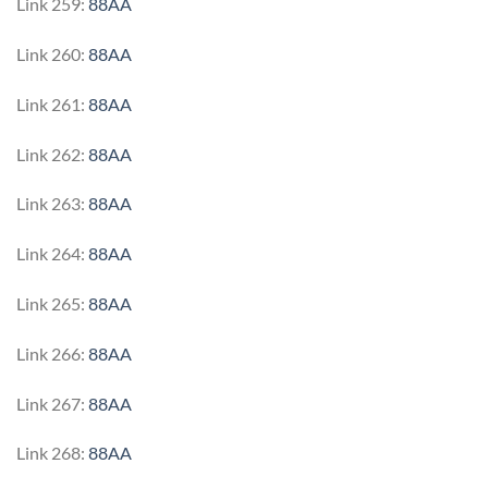
Link 259:
88AA
Link 260:
88AA
Link 261:
88AA
Link 262:
88AA
Link 263:
88AA
Link 264:
88AA
Link 265:
88AA
Link 266:
88AA
Link 267:
88AA
Link 268:
88AA