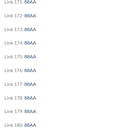
Link 171:
88AA
Link 172:
88AA
Link 173:
88AA
Link 174:
88AA
Link 175:
88AA
Link 176:
88AA
Link 177:
88AA
Link 178:
88AA
Link 179:
88AA
Link 180:
88AA