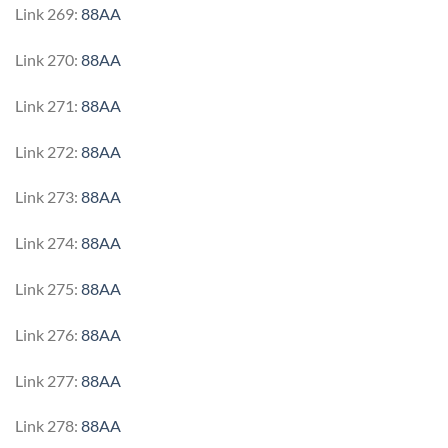
Link 269:
88AA
Link 270:
88AA
Link 271:
88AA
Link 272:
88AA
Link 273:
88AA
Link 274:
88AA
Link 275:
88AA
Link 276:
88AA
Link 277:
88AA
Link 278:
88AA