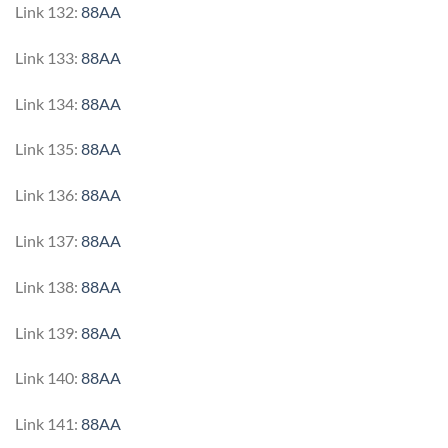
Link 132:
88AA
Link 133:
88AA
Link 134:
88AA
Link 135:
88AA
Link 136:
88AA
Link 137:
88AA
Link 138:
88AA
Link 139:
88AA
Link 140:
88AA
Link 141:
88AA