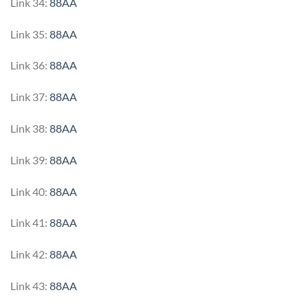
Link 34:
88AA
Link 35:
88AA
Link 36:
88AA
Link 37:
88AA
Link 38:
88AA
Link 39:
88AA
Link 40:
88AA
Link 41:
88AA
Link 42:
88AA
Link 43:
88AA