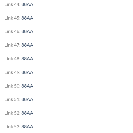
Link 44:
88AA
Link 45:
88AA
Link 46:
88AA
Link 47:
88AA
Link 48:
88AA
Link 49:
88AA
Link 50:
88AA
Link 51:
88AA
Link 52:
88AA
Link 53:
88AA