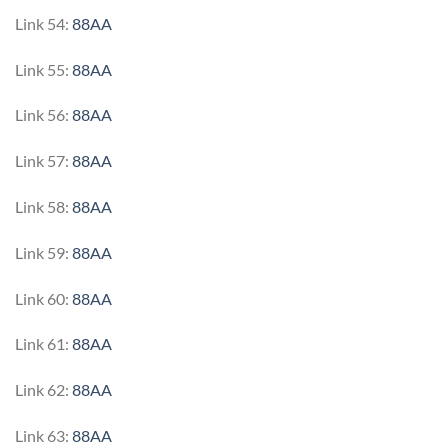
Link 54:
88AA
Link 55:
88AA
Link 56:
88AA
Link 57:
88AA
Link 58:
88AA
Link 59:
88AA
Link 60:
88AA
Link 61:
88AA
Link 62:
88AA
Link 63:
88AA