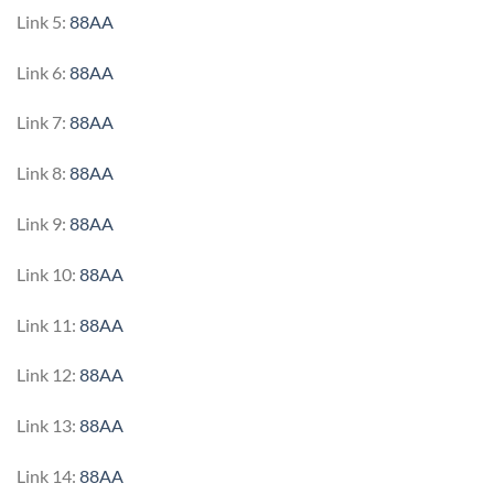
Link 5:
88AA
Link 6:
88AA
Link 7:
88AA
Link 8:
88AA
Link 9:
88AA
Link 10:
88AA
Link 11:
88AA
Link 12:
88AA
Link 13:
88AA
Link 14:
88AA