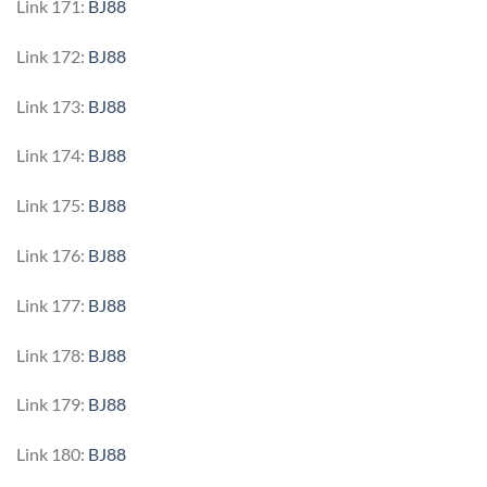
Link 171:
BJ88
Link 172:
BJ88
Link 173:
BJ88
Link 174:
BJ88
Link 175:
BJ88
Link 176:
BJ88
Link 177:
BJ88
Link 178:
BJ88
Link 179:
BJ88
Link 180:
BJ88