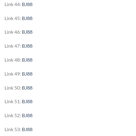
Link 44:
BJ88
Link 45:
BJ88
Link 46:
BJ88
Link 47:
BJ88
Link 48:
BJ88
Link 49:
BJ88
Link 50:
BJ88
Link 51:
BJ88
Link 52:
BJ88
Link 53:
BJ88