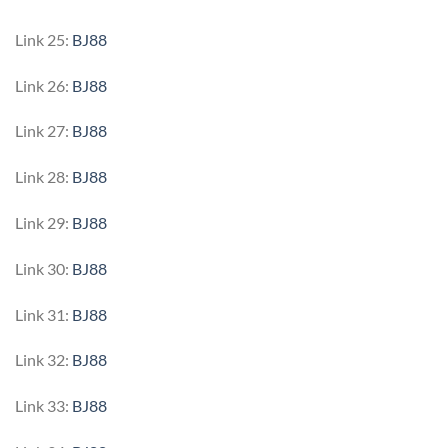
Link 25:
BJ88
Link 26:
BJ88
Link 27:
BJ88
Link 28:
BJ88
Link 29:
BJ88
Link 30:
BJ88
Link 31:
BJ88
Link 32:
BJ88
Link 33:
BJ88