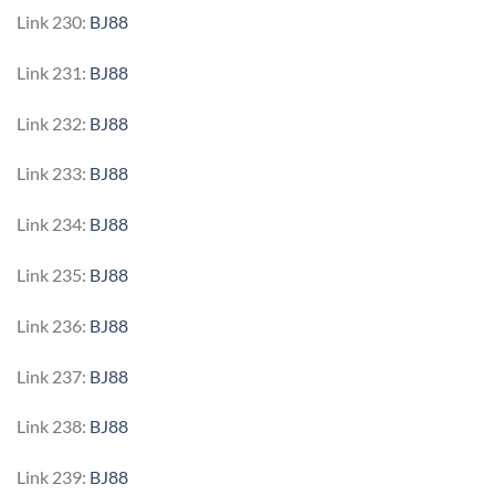
Link 230:
BJ88
Link 231:
BJ88
Link 232:
BJ88
Link 233:
BJ88
Link 234:
BJ88
Link 235:
BJ88
Link 236:
BJ88
Link 237:
BJ88
Link 238:
BJ88
Link 239:
BJ88