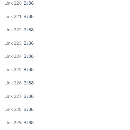
Link 220:
BJ88
Link 221:
BJ88
Link 222:
BJ88
Link 223:
BJ88
Link 224:
BJ88
Link 225:
BJ88
Link 226:
BJ88
Link 227:
BJ88
Link 228:
BJ88
Link 229:
BJ88