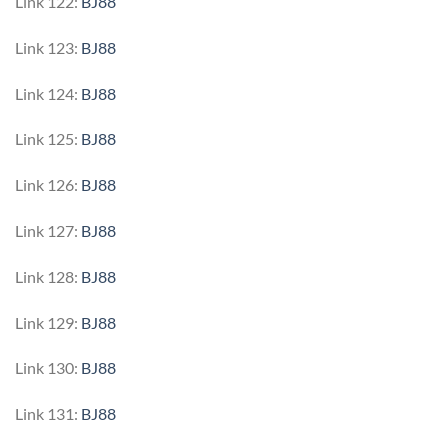
Link 122:
BJ88
Link 123:
BJ88
Link 124:
BJ88
Link 125:
BJ88
Link 126:
BJ88
Link 127:
BJ88
Link 128:
BJ88
Link 129:
BJ88
Link 130:
BJ88
Link 131:
BJ88