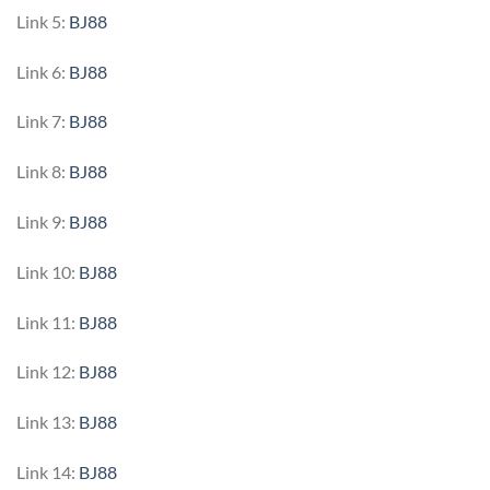
Link 5:
BJ88
Link 6:
BJ88
Link 7:
BJ88
Link 8:
BJ88
Link 9:
BJ88
Link 10:
BJ88
Link 11:
BJ88
Link 12:
BJ88
Link 13:
BJ88
Link 14:
BJ88