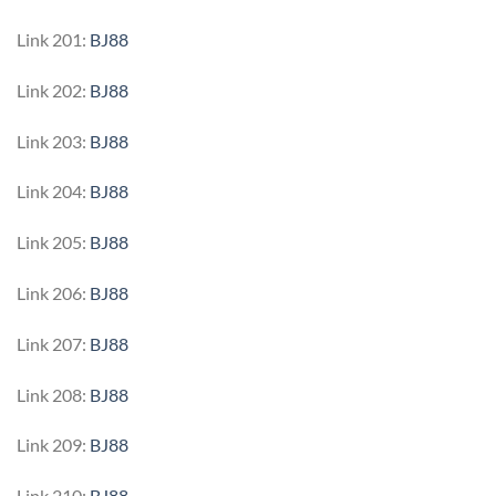
Link 201:
BJ88
Link 202:
BJ88
Link 203:
BJ88
Link 204:
BJ88
Link 205:
BJ88
Link 206:
BJ88
Link 207:
BJ88
Link 208:
BJ88
Link 209:
BJ88
Link 210:
BJ88