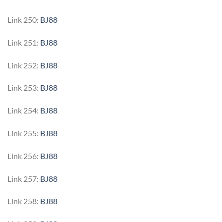
Link 250:
BJ88
Link 251:
BJ88
Link 252:
BJ88
Link 253:
BJ88
Link 254:
BJ88
Link 255:
BJ88
Link 256:
BJ88
Link 257:
BJ88
Link 258:
BJ88