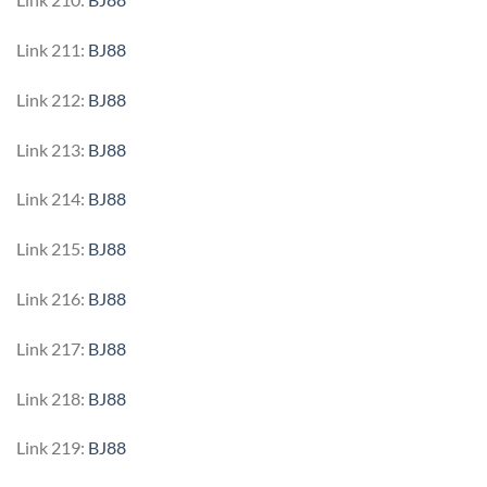
Link 211:
BJ88
Link 212:
BJ88
Link 213:
BJ88
Link 214:
BJ88
Link 215:
BJ88
Link 216:
BJ88
Link 217:
BJ88
Link 218:
BJ88
Link 219:
BJ88