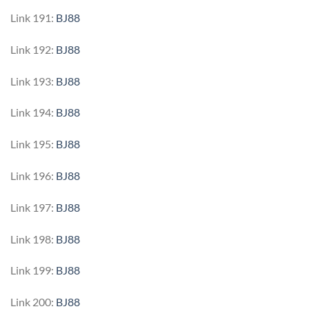
Link 191:
BJ88
Link 192:
BJ88
Link 193:
BJ88
Link 194:
BJ88
Link 195:
BJ88
Link 196:
BJ88
Link 197:
BJ88
Link 198:
BJ88
Link 199:
BJ88
Link 200:
BJ88