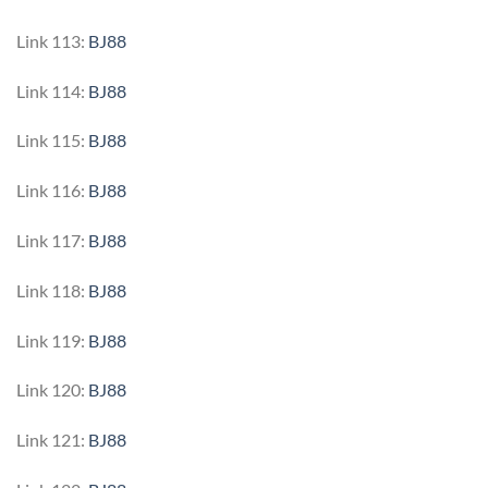
Link 113:
BJ88
Link 114:
BJ88
Link 115:
BJ88
Link 116:
BJ88
Link 117:
BJ88
Link 118:
BJ88
Link 119:
BJ88
Link 120:
BJ88
Link 121:
BJ88