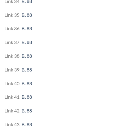
Link 34:
BJ88
Link 35:
BJ88
Link 36:
BJ88
Link 37:
BJ88
Link 38:
BJ88
Link 39:
BJ88
Link 40:
BJ88
Link 41:
BJ88
Link 42:
BJ88
Link 43:
BJ88