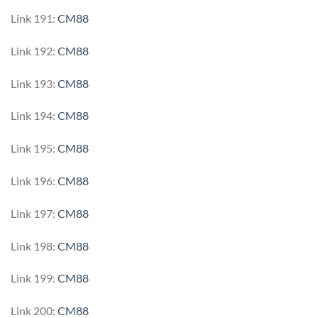
Link 191:
CM88
Link 192:
CM88
Link 193:
CM88
Link 194:
CM88
Link 195:
CM88
Link 196:
CM88
Link 197:
CM88
Link 198:
CM88
Link 199:
CM88
Link 200:
CM88