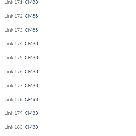
Link 171:
CM88
Link 172:
CM88
Link 173:
CM88
Link 174:
CM88
Link 175:
CM88
Link 176:
CM88
Link 177:
CM88
Link 178:
CM88
Link 179:
CM88
Link 180:
CM88