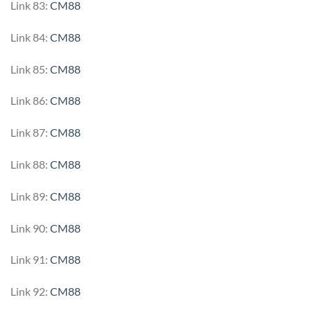
Link 83:
CM88
Link 84:
CM88
Link 85:
CM88
Link 86:
CM88
Link 87:
CM88
Link 88:
CM88
Link 89:
CM88
Link 90:
CM88
Link 91:
CM88
Link 92:
CM88