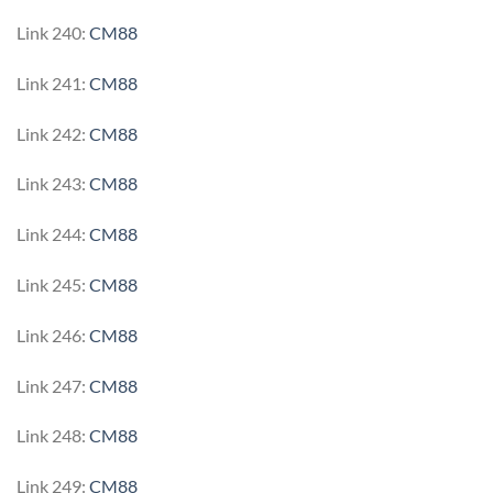
Link 240:
CM88
Link 241:
CM88
Link 242:
CM88
Link 243:
CM88
Link 244:
CM88
Link 245:
CM88
Link 246:
CM88
Link 247:
CM88
Link 248:
CM88
Link 249:
CM88