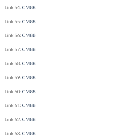
Link 54:
CM88
Link 55:
CM88
Link 56:
CM88
Link 57:
CM88
Link 58:
CM88
Link 59:
CM88
Link 60:
CM88
Link 61:
CM88
Link 62:
CM88
Link 63:
CM88