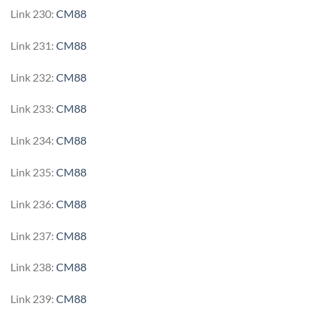
Link 230:
CM88
Link 231:
CM88
Link 232:
CM88
Link 233:
CM88
Link 234:
CM88
Link 235:
CM88
Link 236:
CM88
Link 237:
CM88
Link 238:
CM88
Link 239:
CM88