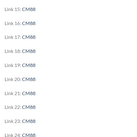
Link 15:
CM88
Link 16:
CM88
Link 17:
CM88
Link 18:
CM88
Link 19:
CM88
Link 20:
CM88
Link 21:
CM88
Link 22:
CM88
Link 23:
CM88
Link 24:
CM88