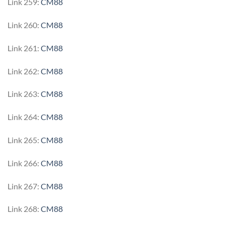
Link 259:
CM88
Link 260:
CM88
Link 261:
CM88
Link 262:
CM88
Link 263:
CM88
Link 264:
CM88
Link 265:
CM88
Link 266:
CM88
Link 267:
CM88
Link 268:
CM88