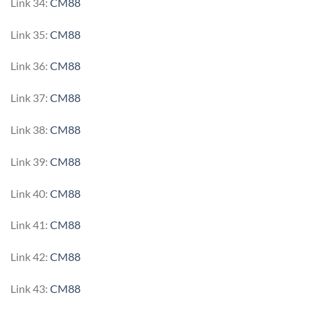
Link 34:
CM88
Link 35:
CM88
Link 36:
CM88
Link 37:
CM88
Link 38:
CM88
Link 39:
CM88
Link 40:
CM88
Link 41:
CM88
Link 42:
CM88
Link 43:
CM88