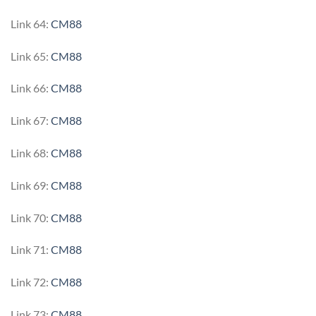
Link 64:
CM88
Link 65:
CM88
Link 66:
CM88
Link 67:
CM88
Link 68:
CM88
Link 69:
CM88
Link 70:
CM88
Link 71:
CM88
Link 72:
CM88
Link 73:
CM88