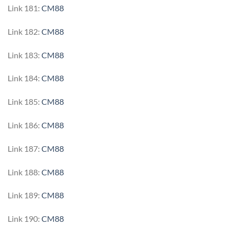
Link 181:
CM88
Link 182:
CM88
Link 183:
CM88
Link 184:
CM88
Link 185:
CM88
Link 186:
CM88
Link 187:
CM88
Link 188:
CM88
Link 189:
CM88
Link 190:
CM88