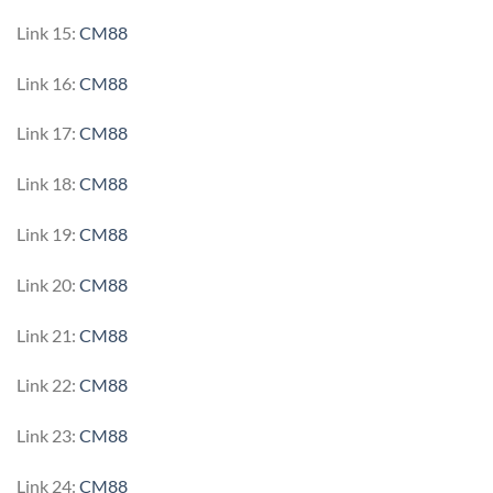
Link 15:
CM88
Link 16:
CM88
Link 17:
CM88
Link 18:
CM88
Link 19:
CM88
Link 20:
CM88
Link 21:
CM88
Link 22:
CM88
Link 23:
CM88
Link 24:
CM88