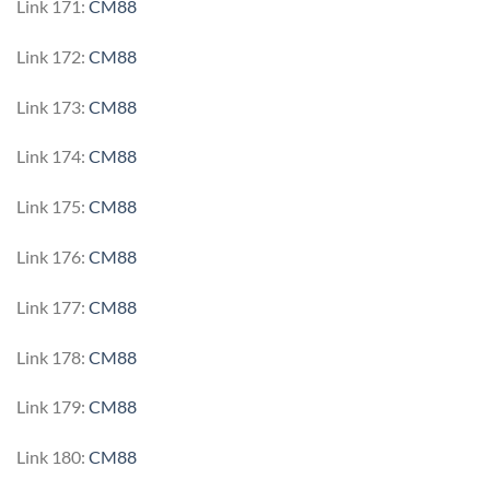
Link 171:
CM88
Link 172:
CM88
Link 173:
CM88
Link 174:
CM88
Link 175:
CM88
Link 176:
CM88
Link 177:
CM88
Link 178:
CM88
Link 179:
CM88
Link 180:
CM88