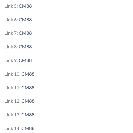
Link 5:
CM88
Link 6:
CM88
Link 7:
CM88
Link 8:
CM88
Link 9:
CM88
Link 10:
CM88
Link 11:
CM88
Link 12:
CM88
Link 13:
CM88
Link 14:
CM88