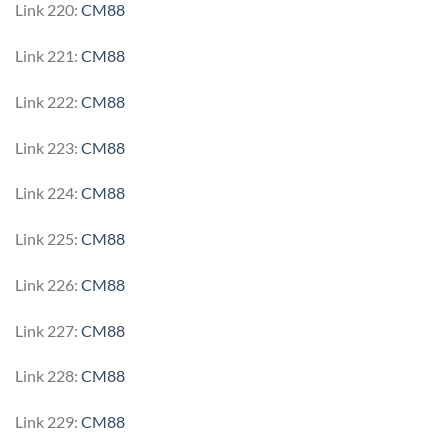
Link 220:
CM88
Link 221:
CM88
Link 222:
CM88
Link 223:
CM88
Link 224:
CM88
Link 225:
CM88
Link 226:
CM88
Link 227:
CM88
Link 228:
CM88
Link 229:
CM88