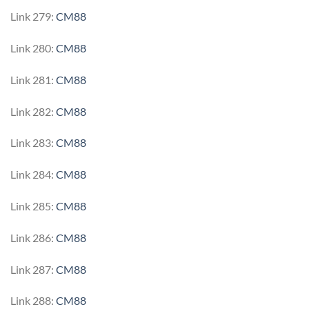
Link 279:
CM88
Link 280:
CM88
Link 281:
CM88
Link 282:
CM88
Link 283:
CM88
Link 284:
CM88
Link 285:
CM88
Link 286:
CM88
Link 287:
CM88
Link 288:
CM88