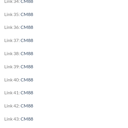
Link 34:
CM88
Link 35:
CM88
Link 36:
CM88
Link 37:
CM88
Link 38:
CM88
Link 39:
CM88
Link 40:
CM88
Link 41:
CM88
Link 42:
CM88
Link 43:
CM88