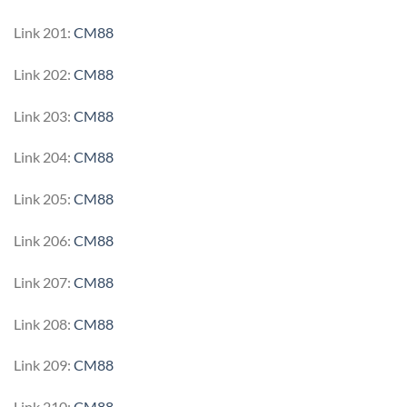
Link 201:
CM88
Link 202:
CM88
Link 203:
CM88
Link 204:
CM88
Link 205:
CM88
Link 206:
CM88
Link 207:
CM88
Link 208:
CM88
Link 209:
CM88
Link 210:
CM88