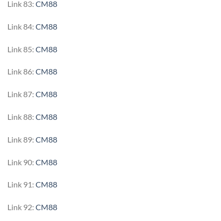
Link 83:
CM88
Link 84:
CM88
Link 85:
CM88
Link 86:
CM88
Link 87:
CM88
Link 88:
CM88
Link 89:
CM88
Link 90:
CM88
Link 91:
CM88
Link 92:
CM88