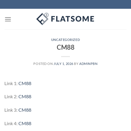
Skip
to
content
UNCATEGORIZED
CM88
POSTED ON
JULY 1, 2026
BY
ADMINPBN
Link 1:
CM88
Link 2:
CM88
Link 3:
CM88
Link 4:
CM88