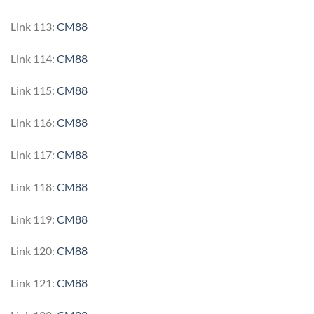
Link 113:
CM88
Link 114:
CM88
Link 115:
CM88
Link 116:
CM88
Link 117:
CM88
Link 118:
CM88
Link 119:
CM88
Link 120:
CM88
Link 121:
CM88