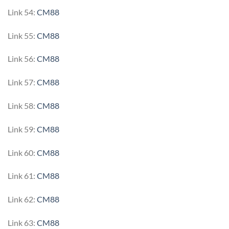
Link 54:
CM88
Link 55:
CM88
Link 56:
CM88
Link 57:
CM88
Link 58:
CM88
Link 59:
CM88
Link 60:
CM88
Link 61:
CM88
Link 62:
CM88
Link 63:
CM88