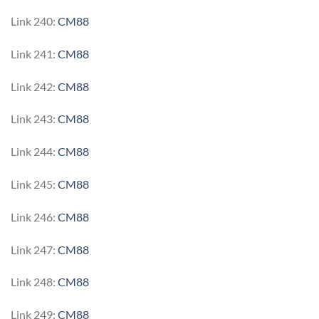
Link 240:
CM88
Link 241:
CM88
Link 242:
CM88
Link 243:
CM88
Link 244:
CM88
Link 245:
CM88
Link 246:
CM88
Link 247:
CM88
Link 248:
CM88
Link 249:
CM88