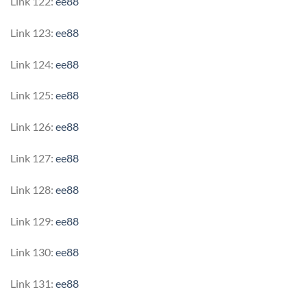
Link 122:
ee88
Link 123:
ee88
Link 124:
ee88
Link 125:
ee88
Link 126:
ee88
Link 127:
ee88
Link 128:
ee88
Link 129:
ee88
Link 130:
ee88
Link 131:
ee88