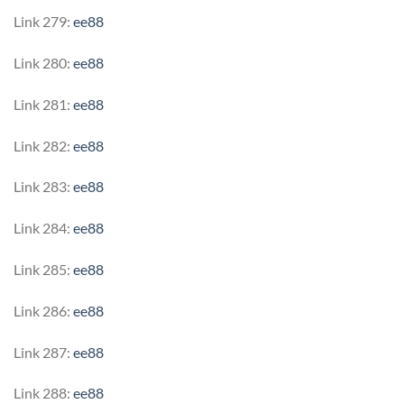
Link 279:
ee88
Link 280:
ee88
Link 281:
ee88
Link 282:
ee88
Link 283:
ee88
Link 284:
ee88
Link 285:
ee88
Link 286:
ee88
Link 287:
ee88
Link 288:
ee88