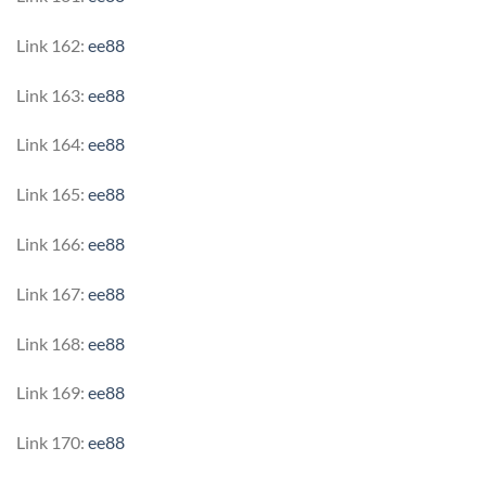
Link 162:
ee88
Link 163:
ee88
Link 164:
ee88
Link 165:
ee88
Link 166:
ee88
Link 167:
ee88
Link 168:
ee88
Link 169:
ee88
Link 170:
ee88