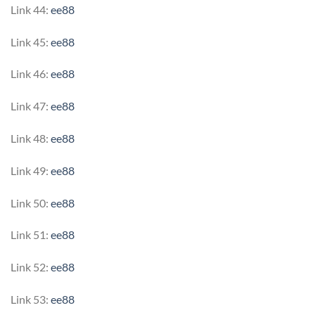
Link 44:
ee88
Link 45:
ee88
Link 46:
ee88
Link 47:
ee88
Link 48:
ee88
Link 49:
ee88
Link 50:
ee88
Link 51:
ee88
Link 52:
ee88
Link 53:
ee88