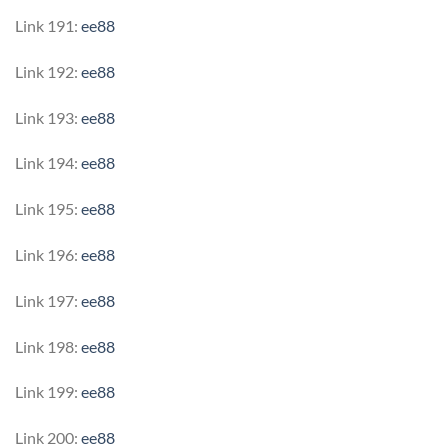
Link 191:
ee88
Link 192:
ee88
Link 193:
ee88
Link 194:
ee88
Link 195:
ee88
Link 196:
ee88
Link 197:
ee88
Link 198:
ee88
Link 199:
ee88
Link 200:
ee88