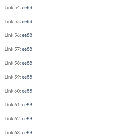
Link 54:
ee88
Link 55:
ee88
Link 56:
ee88
Link 57:
ee88
Link 58:
ee88
Link 59:
ee88
Link 60:
ee88
Link 61:
ee88
Link 62:
ee88
Link 63:
ee88