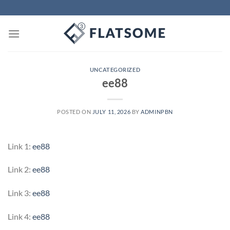
Skip
to
content
UNCATEGORIZED
ee88
POSTED ON
JULY 11, 2026
BY
ADMINPBN
Link 1:
ee88
Link 2:
ee88
Link 3:
ee88
Link 4:
ee88