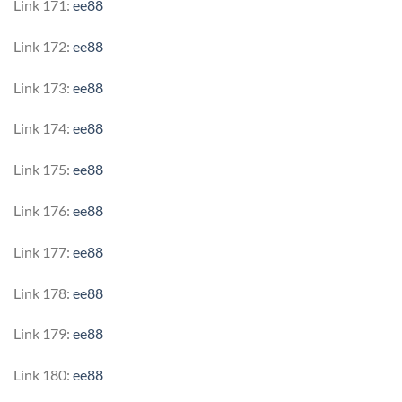
Link 171:
ee88
Link 172:
ee88
Link 173:
ee88
Link 174:
ee88
Link 175:
ee88
Link 176:
ee88
Link 177:
ee88
Link 178:
ee88
Link 179:
ee88
Link 180:
ee88