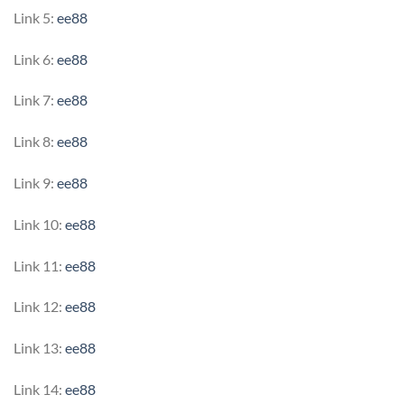
Link 5:
ee88
Link 6:
ee88
Link 7:
ee88
Link 8:
ee88
Link 9:
ee88
Link 10:
ee88
Link 11:
ee88
Link 12:
ee88
Link 13:
ee88
Link 14:
ee88