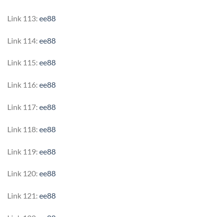
Link 113:
ee88
Link 114:
ee88
Link 115:
ee88
Link 116:
ee88
Link 117:
ee88
Link 118:
ee88
Link 119:
ee88
Link 120:
ee88
Link 121:
ee88