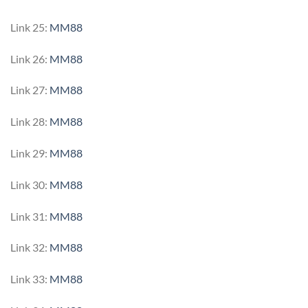
Link 25:
MM88
Link 26:
MM88
Link 27:
MM88
Link 28:
MM88
Link 29:
MM88
Link 30:
MM88
Link 31:
MM88
Link 32:
MM88
Link 33:
MM88