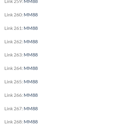
Link 259:
MM88
Link 260:
MM88
Link 261:
MM88
Link 262:
MM88
Link 263:
MM88
Link 264:
MM88
Link 265:
MM88
Link 266:
MM88
Link 267:
MM88
Link 268:
MM88