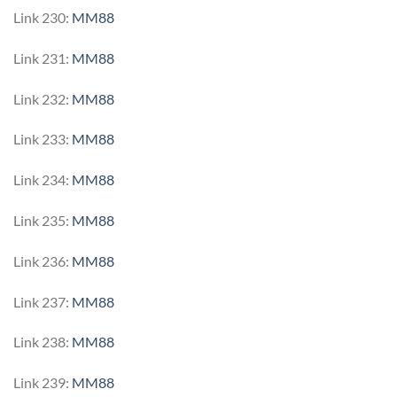
Link 230:
MM88
Link 231:
MM88
Link 232:
MM88
Link 233:
MM88
Link 234:
MM88
Link 235:
MM88
Link 236:
MM88
Link 237:
MM88
Link 238:
MM88
Link 239:
MM88