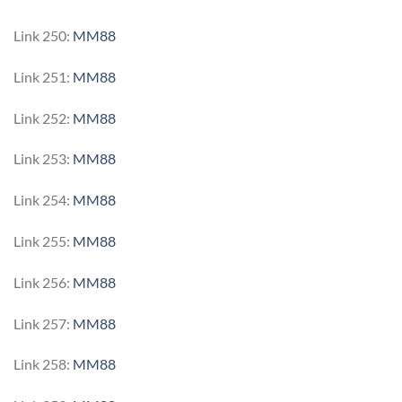
Link 250:
MM88
Link 251:
MM88
Link 252:
MM88
Link 253:
MM88
Link 254:
MM88
Link 255:
MM88
Link 256:
MM88
Link 257:
MM88
Link 258:
MM88