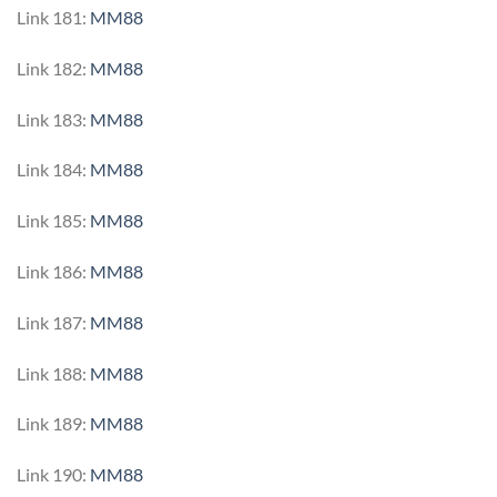
Link 181:
MM88
Link 182:
MM88
Link 183:
MM88
Link 184:
MM88
Link 185:
MM88
Link 186:
MM88
Link 187:
MM88
Link 188:
MM88
Link 189:
MM88
Link 190:
MM88