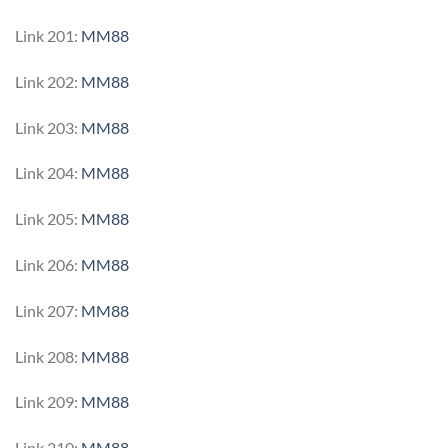
Link 201:
MM88
Link 202:
MM88
Link 203:
MM88
Link 204:
MM88
Link 205:
MM88
Link 206:
MM88
Link 207:
MM88
Link 208:
MM88
Link 209:
MM88
Link 210:
MM88