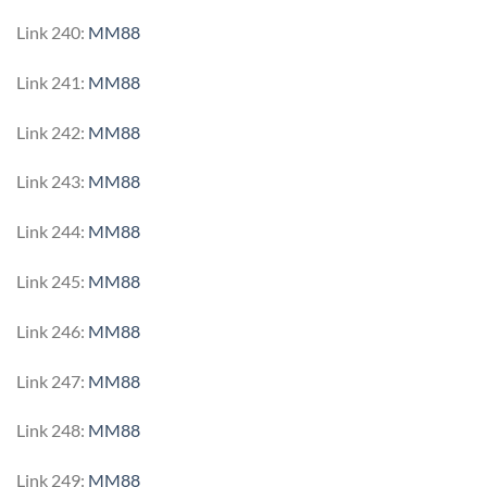
Link 240:
MM88
Link 241:
MM88
Link 242:
MM88
Link 243:
MM88
Link 244:
MM88
Link 245:
MM88
Link 246:
MM88
Link 247:
MM88
Link 248:
MM88
Link 249:
MM88