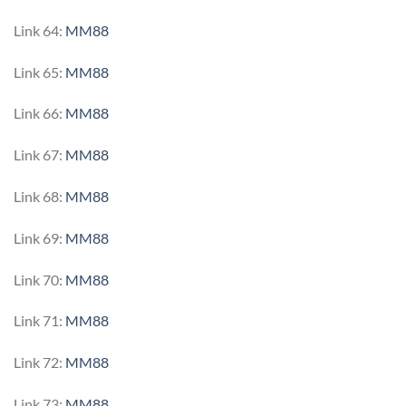
Link 64:
MM88
Link 65:
MM88
Link 66:
MM88
Link 67:
MM88
Link 68:
MM88
Link 69:
MM88
Link 70:
MM88
Link 71:
MM88
Link 72:
MM88
Link 73:
MM88