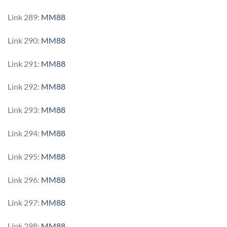
Link 289:
MM88
Link 290:
MM88
Link 291:
MM88
Link 292:
MM88
Link 293:
MM88
Link 294:
MM88
Link 295:
MM88
Link 296:
MM88
Link 297:
MM88
Link 298:
MM88