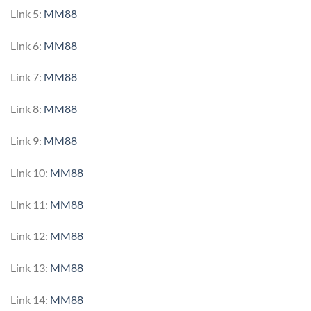
Link 5:
MM88
Link 6:
MM88
Link 7:
MM88
Link 8:
MM88
Link 9:
MM88
Link 10:
MM88
Link 11:
MM88
Link 12:
MM88
Link 13:
MM88
Link 14:
MM88