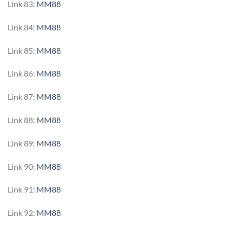
Link 83:
MM88
Link 84:
MM88
Link 85:
MM88
Link 86:
MM88
Link 87:
MM88
Link 88:
MM88
Link 89:
MM88
Link 90:
MM88
Link 91:
MM88
Link 92:
MM88