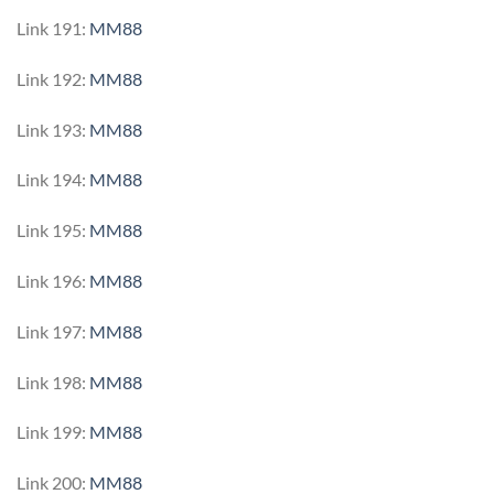
Link 191:
MM88
Link 192:
MM88
Link 193:
MM88
Link 194:
MM88
Link 195:
MM88
Link 196:
MM88
Link 197:
MM88
Link 198:
MM88
Link 199:
MM88
Link 200:
MM88