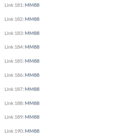
Link 181:
MM88
Link 182:
MM88
Link 183:
MM88
Link 184:
MM88
Link 185:
MM88
Link 186:
MM88
Link 187:
MM88
Link 188:
MM88
Link 189:
MM88
Link 190:
MM88