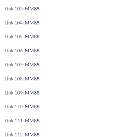
Link 103:
MM88
Link 104:
MM88
Link 105:
MM88
Link 106:
MM88
Link 107:
MM88
Link 108:
MM88
Link 109:
MM88
Link 110:
MM88
Link 111:
MM88
Link 112:
MM88