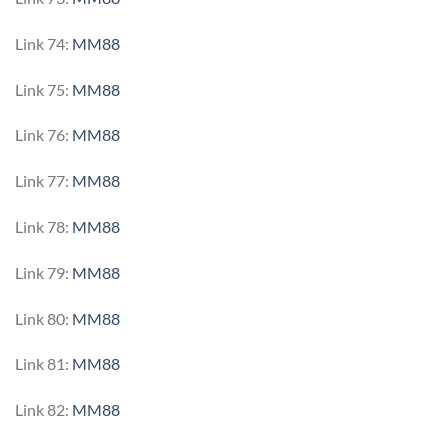
Link 74:
MM88
Link 75:
MM88
Link 76:
MM88
Link 77:
MM88
Link 78:
MM88
Link 79:
MM88
Link 80:
MM88
Link 81:
MM88
Link 82:
MM88