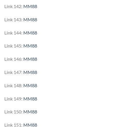
Link 142:
MM88
Link 143:
MM88
Link 144:
MM88
Link 145:
MM88
Link 146:
MM88
Link 147:
MM88
Link 148:
MM88
Link 149:
MM88
Link 150:
MM88
Link 151:
MM88