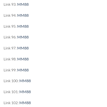
Link 93:
MM88
Link 94:
MM88
Link 95:
MM88
Link 96:
MM88
Link 97:
MM88
Link 98:
MM88
Link 99:
MM88
Link 100:
MM88
Link 101:
MM88
Link 102:
MM88