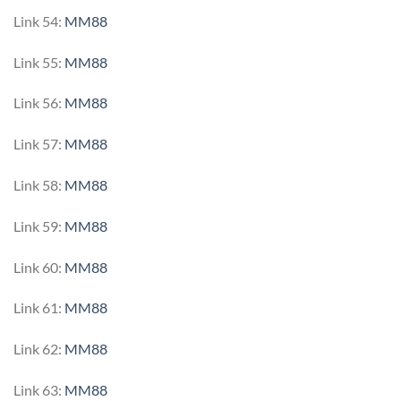
Link 54:
MM88
Link 55:
MM88
Link 56:
MM88
Link 57:
MM88
Link 58:
MM88
Link 59:
MM88
Link 60:
MM88
Link 61:
MM88
Link 62:
MM88
Link 63:
MM88