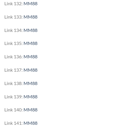
Link 132:
MM88
Link 133:
MM88
Link 134:
MM88
Link 135:
MM88
Link 136:
MM88
Link 137:
MM88
Link 138:
MM88
Link 139:
MM88
Link 140:
MM88
Link 141:
MM88