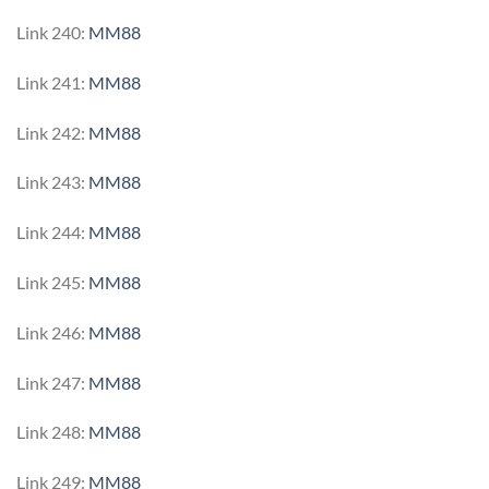
Link 240:
MM88
Link 241:
MM88
Link 242:
MM88
Link 243:
MM88
Link 244:
MM88
Link 245:
MM88
Link 246:
MM88
Link 247:
MM88
Link 248:
MM88
Link 249:
MM88