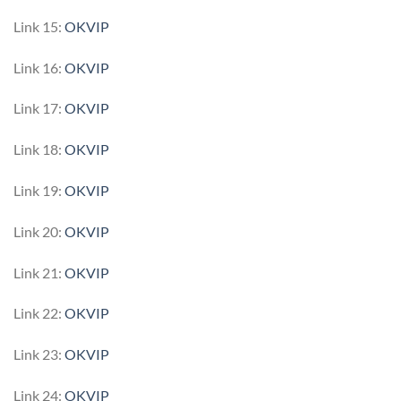
Link 15:
OKVIP
Link 16:
OKVIP
Link 17:
OKVIP
Link 18:
OKVIP
Link 19:
OKVIP
Link 20:
OKVIP
Link 21:
OKVIP
Link 22:
OKVIP
Link 23:
OKVIP
Link 24:
OKVIP