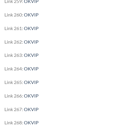
Link 259:
OKVIP
Link 260:
OKVIP
Link 261:
OKVIP
Link 262:
OKVIP
Link 263:
OKVIP
Link 264:
OKVIP
Link 265:
OKVIP
Link 266:
OKVIP
Link 267:
OKVIP
Link 268:
OKVIP