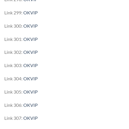
Link 299:
OKVIP
Link 300:
OKVIP
Link 301:
OKVIP
Link 302:
OKVIP
Link 303:
OKVIP
Link 304:
OKVIP
Link 305:
OKVIP
Link 306:
OKVIP
Link 307:
OKVIP