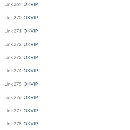
Link 269:
OKVIP
Link 270:
OKVIP
Link 271:
OKVIP
Link 272:
OKVIP
Link 273:
OKVIP
Link 274:
OKVIP
Link 275:
OKVIP
Link 276:
OKVIP
Link 277:
OKVIP
Link 278:
OKVIP