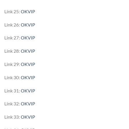
Link 25:
OKVIP
Link 26:
OKVIP
Link 27:
OKVIP
Link 28:
OKVIP
Link 29:
OKVIP
Link 30:
OKVIP
Link 31:
OKVIP
Link 32:
OKVIP
Link 33:
OKVIP