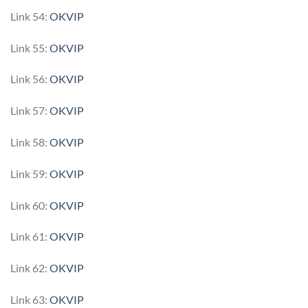
Link 54:
OKVIP
Link 55:
OKVIP
Link 56:
OKVIP
Link 57:
OKVIP
Link 58:
OKVIP
Link 59:
OKVIP
Link 60:
OKVIP
Link 61:
OKVIP
Link 62:
OKVIP
Link 63:
OKVIP