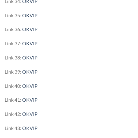
Link 34:
OKVIP
Link 35:
OKVIP
Link 36:
OKVIP
Link 37:
OKVIP
Link 38:
OKVIP
Link 39:
OKVIP
Link 40:
OKVIP
Link 41:
OKVIP
Link 42:
OKVIP
Link 43:
OKVIP