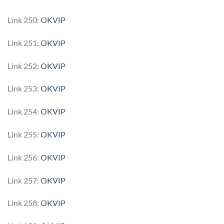
Link 250:
OKVIP
Link 251:
OKVIP
Link 252:
OKVIP
Link 253:
OKVIP
Link 254:
OKVIP
Link 255:
OKVIP
Link 256:
OKVIP
Link 257:
OKVIP
Link 258:
OKVIP