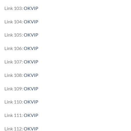
Link 103:
OKVIP
Link 104:
OKVIP
Link 105:
OKVIP
Link 106:
OKVIP
Link 107:
OKVIP
Link 108:
OKVIP
Link 109:
OKVIP
Link 110:
OKVIP
Link 111:
OKVIP
Link 112:
OKVIP