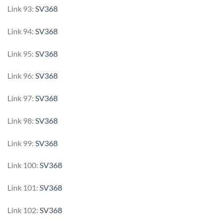
Link 93:
SV368
Link 94:
SV368
Link 95:
SV368
Link 96:
SV368
Link 97:
SV368
Link 98:
SV368
Link 99:
SV368
Link 100:
SV368
Link 101:
SV368
Link 102:
SV368