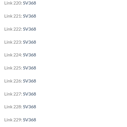
Link 220:
SV368
Link 221:
SV368
Link 222:
SV368
Link 223:
SV368
Link 224:
SV368
Link 225:
SV368
Link 226:
SV368
Link 227:
SV368
Link 228:
SV368
Link 229:
SV368