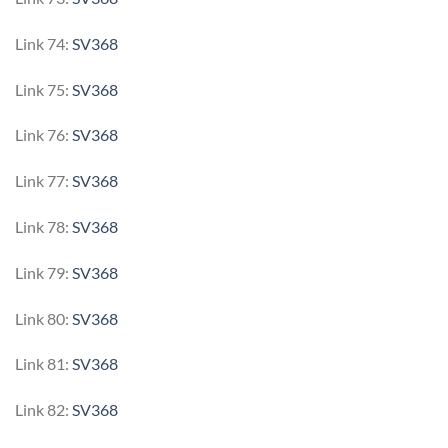
Link 74:
SV368
Link 75:
SV368
Link 76:
SV368
Link 77:
SV368
Link 78:
SV368
Link 79:
SV368
Link 80:
SV368
Link 81:
SV368
Link 82:
SV368