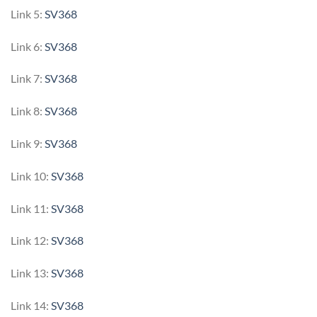
Link 5:
SV368
Link 6:
SV368
Link 7:
SV368
Link 8:
SV368
Link 9:
SV368
Link 10:
SV368
Link 11:
SV368
Link 12:
SV368
Link 13:
SV368
Link 14:
SV368