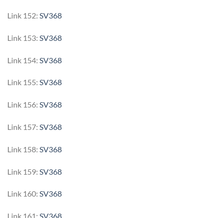
Link 152:
SV368
Link 153:
SV368
Link 154:
SV368
Link 155:
SV368
Link 156:
SV368
Link 157:
SV368
Link 158:
SV368
Link 159:
SV368
Link 160:
SV368
Link 161:
SV368