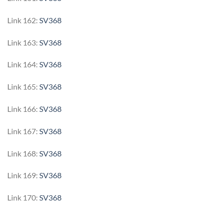
Link 162:
SV368
Link 163:
SV368
Link 164:
SV368
Link 165:
SV368
Link 166:
SV368
Link 167:
SV368
Link 168:
SV368
Link 169:
SV368
Link 170:
SV368