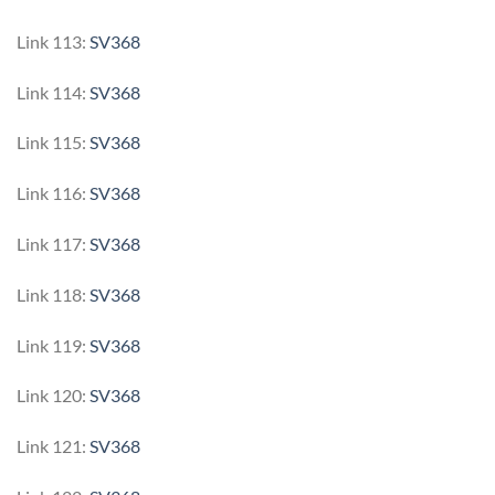
Link 113:
SV368
Link 114:
SV368
Link 115:
SV368
Link 116:
SV368
Link 117:
SV368
Link 118:
SV368
Link 119:
SV368
Link 120:
SV368
Link 121:
SV368