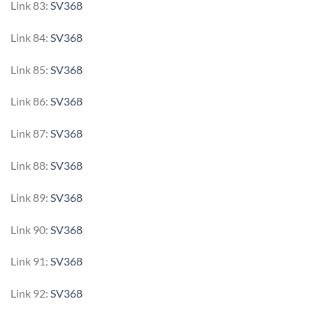
Link 83:
SV368
Link 84:
SV368
Link 85:
SV368
Link 86:
SV368
Link 87:
SV368
Link 88:
SV368
Link 89:
SV368
Link 90:
SV368
Link 91:
SV368
Link 92:
SV368