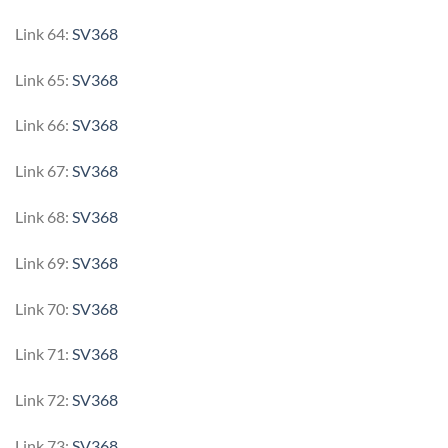
Link 64:
SV368
Link 65:
SV368
Link 66:
SV368
Link 67:
SV368
Link 68:
SV368
Link 69:
SV368
Link 70:
SV368
Link 71:
SV368
Link 72:
SV368
Link 73:
SV368