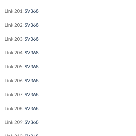
Link 201:
SV368
Link 202:
SV368
Link 203:
SV368
Link 204:
SV368
Link 205:
SV368
Link 206:
SV368
Link 207:
SV368
Link 208:
SV368
Link 209:
SV368
Link 210:
SV368