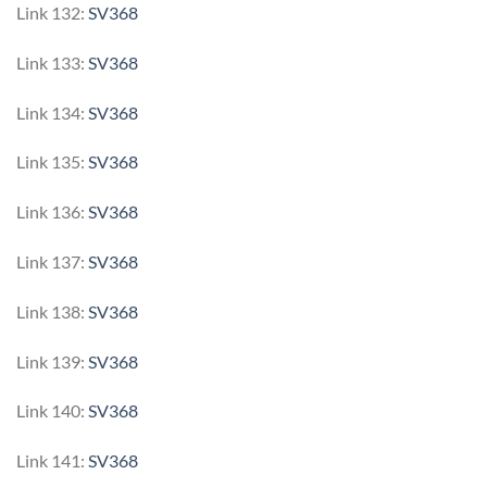
Link 132:
SV368
Link 133:
SV368
Link 134:
SV368
Link 135:
SV368
Link 136:
SV368
Link 137:
SV368
Link 138:
SV368
Link 139:
SV368
Link 140:
SV368
Link 141:
SV368