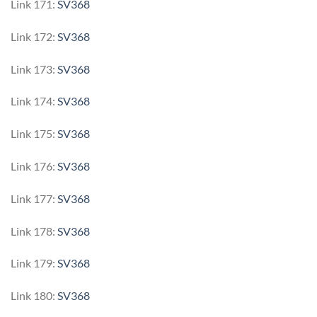
Link 171:
SV368
Link 172:
SV368
Link 173:
SV368
Link 174:
SV368
Link 175:
SV368
Link 176:
SV368
Link 177:
SV368
Link 178:
SV368
Link 179:
SV368
Link 180:
SV368