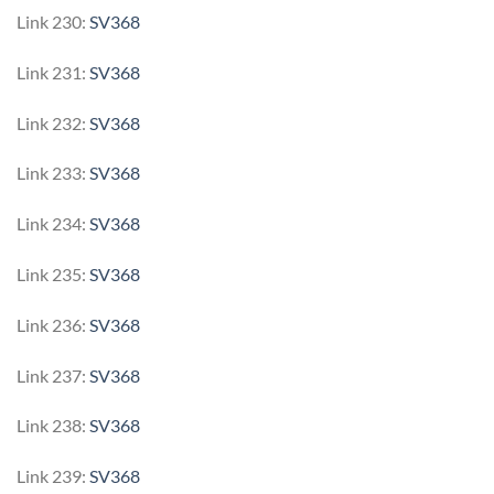
Link 230:
SV368
Link 231:
SV368
Link 232:
SV368
Link 233:
SV368
Link 234:
SV368
Link 235:
SV368
Link 236:
SV368
Link 237:
SV368
Link 238:
SV368
Link 239:
SV368