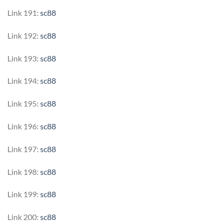
Link 191:
sc88
Link 192:
sc88
Link 193:
sc88
Link 194:
sc88
Link 195:
sc88
Link 196:
sc88
Link 197:
sc88
Link 198:
sc88
Link 199:
sc88
Link 200:
sc88