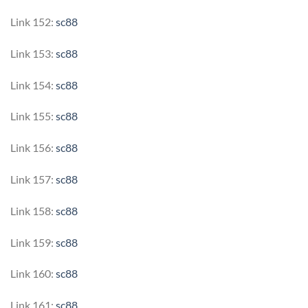
Link 152:
sc88
Link 153:
sc88
Link 154:
sc88
Link 155:
sc88
Link 156:
sc88
Link 157:
sc88
Link 158:
sc88
Link 159:
sc88
Link 160:
sc88
Link 161:
sc88