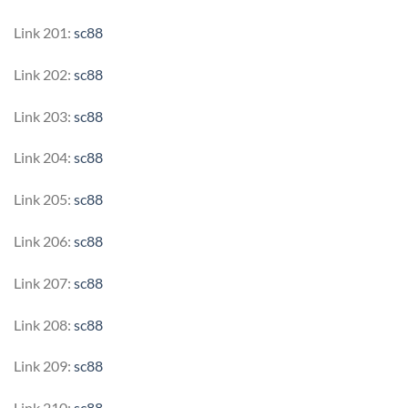
Link 201:
sc88
Link 202:
sc88
Link 203:
sc88
Link 204:
sc88
Link 205:
sc88
Link 206:
sc88
Link 207:
sc88
Link 208:
sc88
Link 209:
sc88
Link 210:
sc88